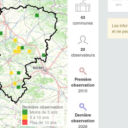
janv.
43
communes
Les info
et ne pe
20
observateurs
Première
observation
2010
Dernière observation
Moins de 5 ans
Dernière
5 à 10 ans
observation
Plus de 10 ans
2026