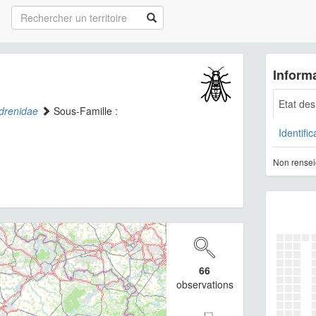
Informa
Etat de
drenidae
Sous-Famille :
Identific
Non rensei
66
observations