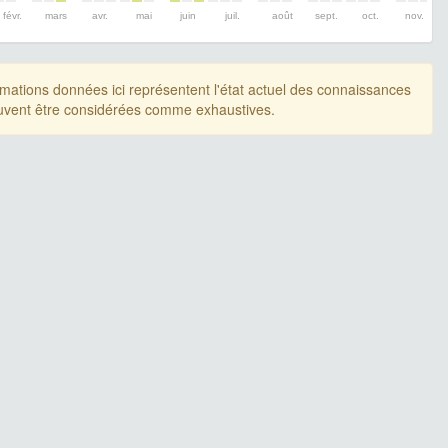
févr.
mars
avr.
mai
juin
juil.
août
sept.
oct.
nov.
rmations données ici représentent l'état actuel des connaissances
uvent être considérées comme exhaustives.