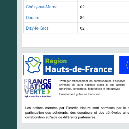
Chézy-sur-Marne
02
Daours
80
Dizy-le-Gros
02