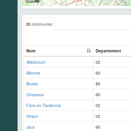
20
communes
Nom
Departement
Abbécourt
02
Allonne
60
Boves
80
Cinqueux
60
Fère-en-Tardenois
02
Hirson
02
Jaux
60