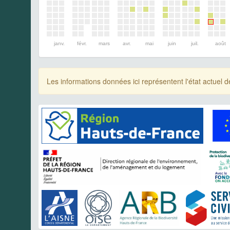
janv.
févr.
mars
avr.
mai
juin
juil.
août
Les informations données ici représentent l'état actue