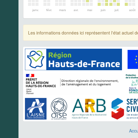
janv.
févr.
mars
avr.
mai
juin
juil.
août
Les informations données ici représentent l'état actue
Accu