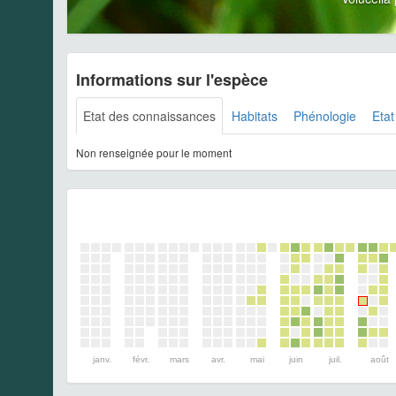
Informations sur l'espèce
Etat des connaissances
Habitats
Phénologie
Etat
Non renseignée pour le moment
janv.
févr.
mars
avr.
mai
juin
juil.
août