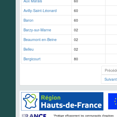
Aux Marais
60
Avilly-Saint-Léonard
60
Baron
60
Barzy-sur-Marne
02
Beaumont-en-Beine
02
Belleu
02
Bergicourt
80
Précéd
Suivant