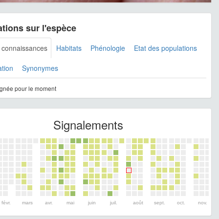
tions sur l'espèce
s connaissances
Habitats
Phénologie
Etat des populations
ation
Synonymes
gnée pour le moment
Signalements
févr.
mars
avr.
mai
juin
juil.
août
sept.
oct.
nov.