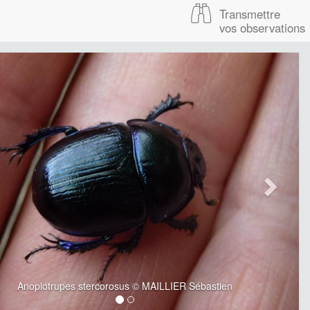
Transmettre
vos observations
Anoplotrupes stercorosus © MAILLIER Sébastien