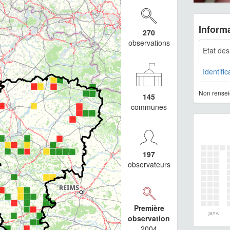
Informa
270
observations
Etat de
Identific
Non rensei
145
communes
197
observateurs
Première
janv.
observation
2004