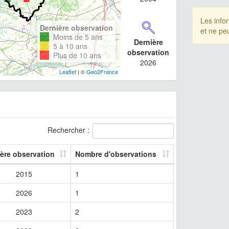
Les info
Dernière observation
et ne pe
Moins de 5 ans
Dernière
5 à 10 ans
observation
Plus de 10 ans
2026
Leaflet
| ©
Geo2France
Rechercher :
ère observation
Nombre d'observations
2015
1
2026
1
2023
2