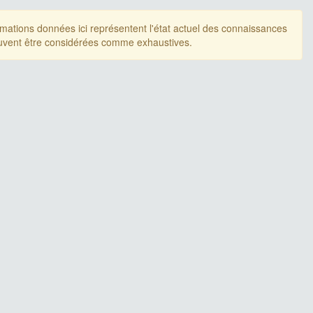
rmations données ici représentent l'état actuel des connaissances
uvent être considérées comme exhaustives.