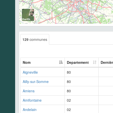
129
communes
Nom
Departement
Derniè
Aigneville
80
Ailly-sur-Somme
80
Amiens
80
Amifontaine
02
Andelain
02