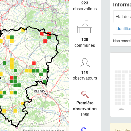
223
Informa
observations
Etat de
Identific
129
Non rensei
communes
110
observateurs
Première
observation
janv.
1989
Les info
Dernière observation