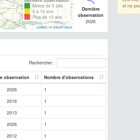
Moins de 5 ans
et ne pe
Dernière
5 à 10 ans
observation
Plus de 10 ans
2026
Leaflet
| ©
Geo2France
Rechercher :
re observation
Nombre d'observations
2026
1
2016
1
2013
1
2026
1
2012
1