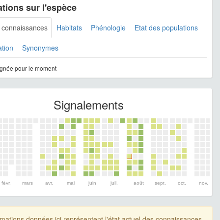
tions sur l'espèce
s connaissances
Habitats
Phénologie
Etat des populations
ation
Synonymes
gnée pour le moment
Signalements
févr.
mars
avr.
mai
juin
juil.
août
sept.
oct.
nov.
rmations données ici représentent l'état actuel des connaissances