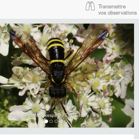
Transmettre
vos observations
Tenthredo vespa © FEINTE Nelly