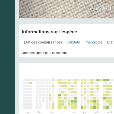
Syromastus rh
Informations sur l'espèce
Etat des connaissances
Habitats
Phénologie
Etat
Non renseignée pour le moment
janv.
févr.
mars
avr.
mai
juin
juil.
août