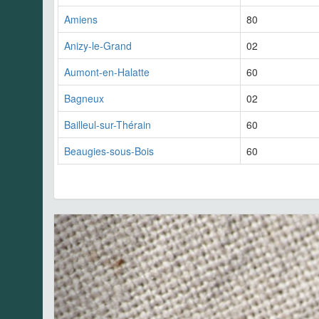
Amiens
80
Anizy-le-Grand
02
Aumont-en-Halatte
60
Bagneux
02
Bailleul-sur-Thérain
60
Beaugies-sous-Bois
60