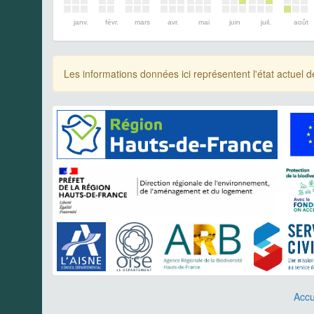
janv.
févr.
mars
avr.
mai
juin
juil.
août
Les informations données ici représentent l'état actue
Accu