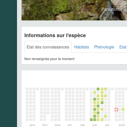
Parastichtis 
Informations sur l'espèce
Etat des connaissances
Habitats
Phénologie
Etat
Non renseignée pour le moment
janv.
févr.
mars
avr.
mai
juin
juil.
août