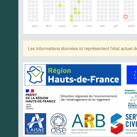
janv.
févr.
mars
avr.
mai
juin
juil.
août
Les informations données ici représentent l'état actue