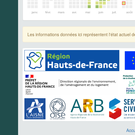
janv.
févr.
mars
avr.
mai
juin
juil.
août
Les informations données ici représentent l'état actue
Accu