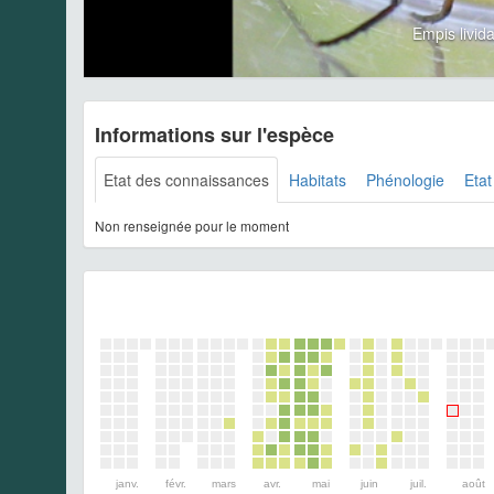
Empis livi
Informations sur l'espèce
Etat des connaissances
Habitats
Phénologie
Etat
Non renseignée pour le moment
janv.
févr.
mars
avr.
mai
juin
juil.
août