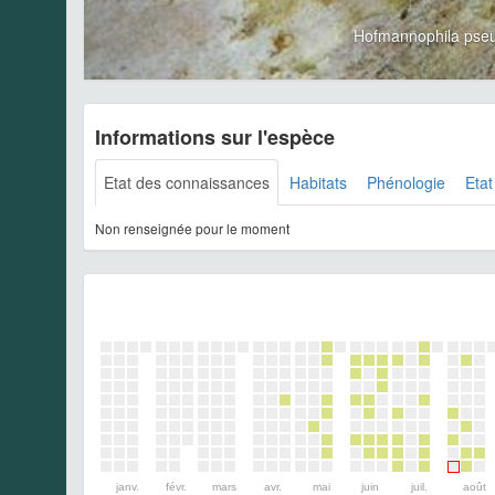
Hofmannophila pse
Informations sur l'espèce
Etat des connaissances
Habitats
Phénologie
Etat
Non renseignée pour le moment
janv.
févr.
mars
avr.
mai
juin
juil.
août