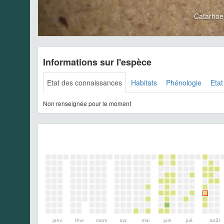
Catarhoe
Informations sur l'espèce
Etat des connaissances
Habitats
Phénologie
Etat
Non renseignée pour le moment
janv.
févr.
mars
avr.
mai
juin
juil.
août