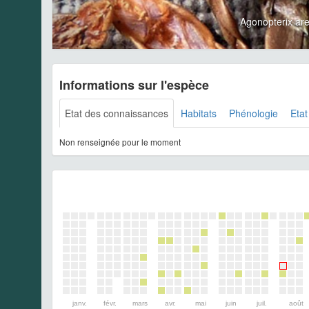
Agonopterix ar
Informations sur l'espèce
Etat des connaissances
Habitats
Phénologie
Etat
Non renseignée pour le moment
janv.
févr.
mars
avr.
mai
juin
juil.
août