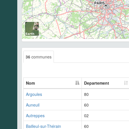
36
communes
Nom
Departement
Argoules
80
Auneuil
60
Autreppes
02
Bailleul-sur-Thérain
60