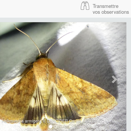
Transmettre
vos observations
Helicoverpa armigera © DEROZIER Carole - CC BY-NC