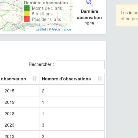
Dernière observation
Moins de 5 ans
Dernière
Les info
5 à 10 ans
observation
et ne pe
Plus de 10 ans
2025
Leaflet
| ©
Geo2France
Rechercher :
 observation
Nombre d'observations
2015
2
2019
1
2018
1
2023
3
2013
2