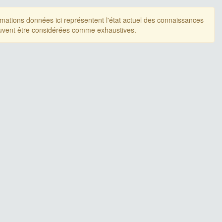
rmations données ici représentent l'état actuel des connaissances
uvent être considérées comme exhaustives.