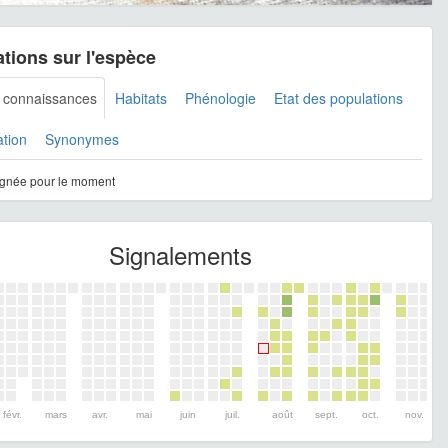
tions sur l'espèce
s connaissances
Habitats
Phénologie
Etat des populations
ation
Synonymes
gnée pour le moment
Signalements
févr.
mars
avr.
mai
juin
juil.
août
sept.
oct.
nov.