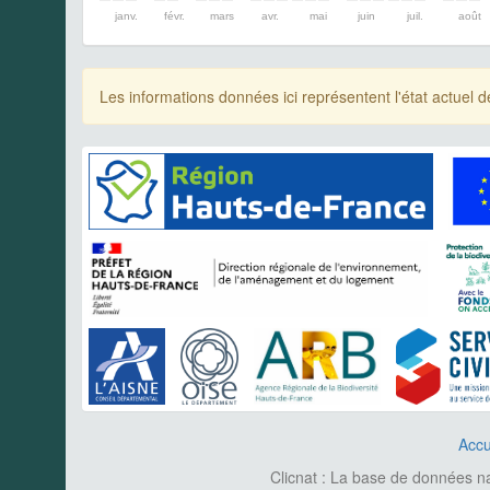
janv.
févr.
mars
avr.
mai
juin
juil.
août
Les informations données ici représentent l'état actue
Accu
Clicnat : La base de données nat