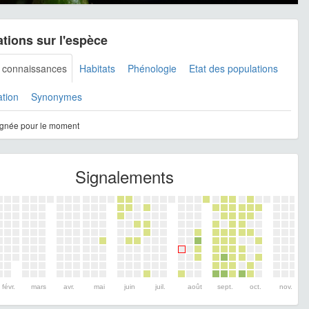
tions sur l'espèce
s connaissances
Habitats
Phénologie
Etat des populations
ation
Synonymes
gnée pour le moment
Signalements
févr.
mars
avr.
mai
juin
juil.
août
sept.
oct.
nov.