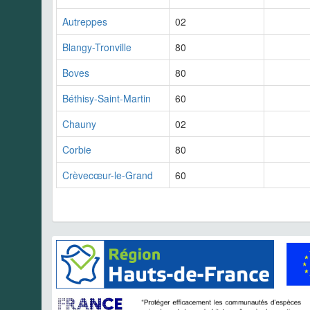
Autreppes
02
Blangy-Tronville
80
Boves
80
Béthisy-Saint-Martin
60
Chauny
02
Corbie
80
Crèvecœur-le-Grand
60