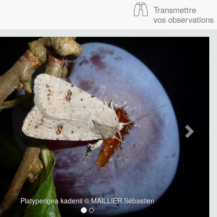
Transmettre
vos observations
Platyperigea kadenii © MAILLIER Sébastien