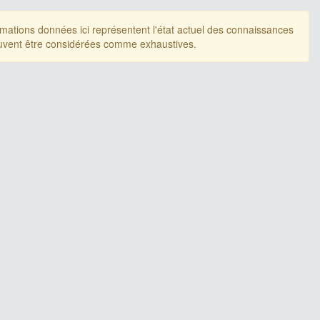
rmations données ici représentent l'état actuel des connaissances
uvent être considérées comme exhaustives.