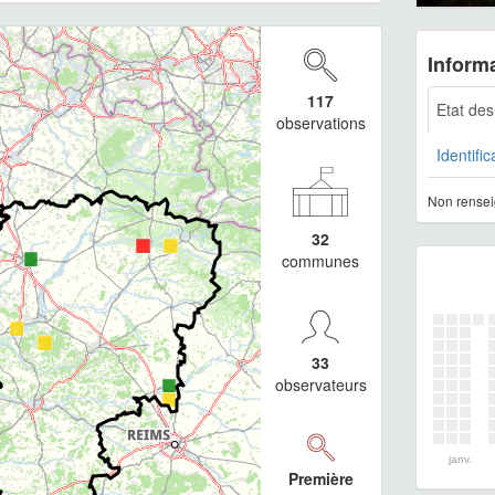
Informa
117
Etat de
observations
Identific
Non rensei
32
communes
33
observateurs
janv.
Première