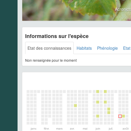
Acronict
Informations sur l'espèce
Etat des connaissances
Habitats
Phénologie
Etat
Non renseignée pour le moment
janv.
févr.
mars
avr.
mai
juin
juil.
août