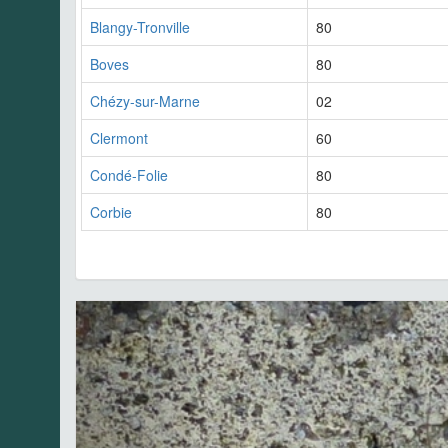
Blangy-Tronville
80
Boves
80
Chézy-sur-Marne
02
Clermont
60
Condé-Folie
80
Corbie
80