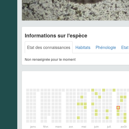
Eupithecia
Informations sur l'espèce
Etat des connaissances
Habitats
Phénologie
Etat
Non renseignée pour le moment
janv.
févr.
mars
avr.
mai
juin
juil.
août