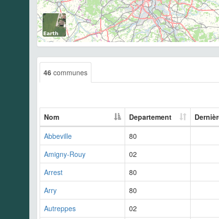
46
communes
Nom
Departement
Derniè
Abbeville
80
Amigny-Rouy
02
Arrest
80
Arry
80
Autreppes
02