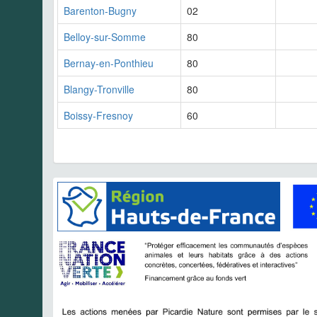
Barenton-Bugny
02
Belloy-sur-Somme
80
Bernay-en-Ponthieu
80
Blangy-Tronville
80
Boissy-Fresnoy
60