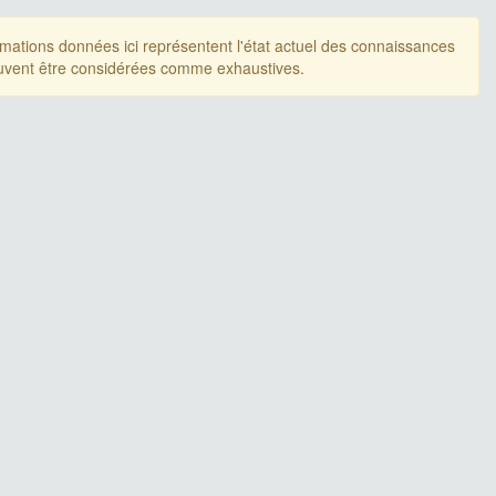
rmations données ici représentent l'état actuel des connaissances
uvent être considérées comme exhaustives.