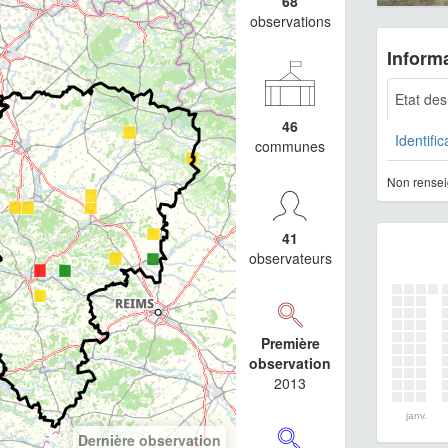
68
observations
Informa
Etat de
46
Identific
communes
Non rensei
41
observateurs
Première
observation
2013
janv.
Dernière observation