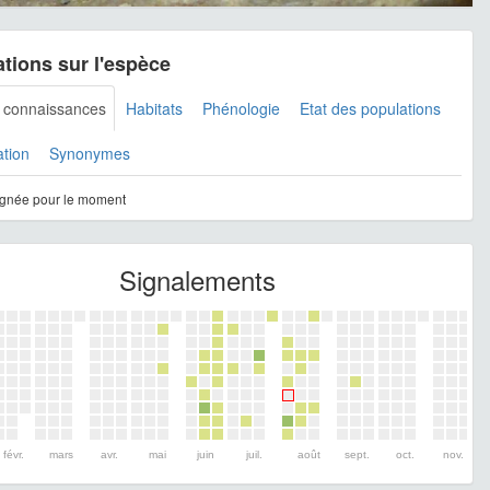
tions sur l'espèce
s connaissances
Habitats
Phénologie
Etat des populations
ation
Synonymes
gnée pour le moment
Signalements
févr.
mars
avr.
mai
juin
juil.
août
sept.
oct.
nov.