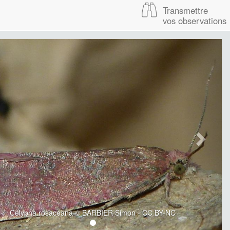
Transmettre
vos observations
Celypha rosaceana © BARBIER Simon - CC BY-NC