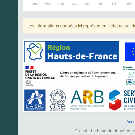
janv.
févr.
mars
avr.
mai
juin
juil.
août
Les informations données ici représentent l'état actue
Accu
Clicnat : La base de données nat