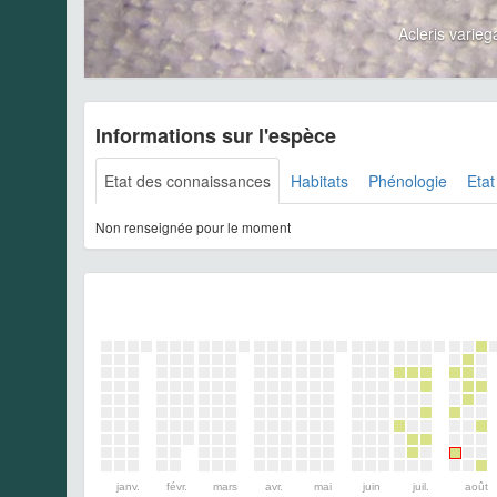
Acleris vari
Informations sur l'espèce
Etat des connaissances
Habitats
Phénologie
Etat
Non renseignée pour le moment
janv.
févr.
mars
avr.
mai
juin
juil.
août