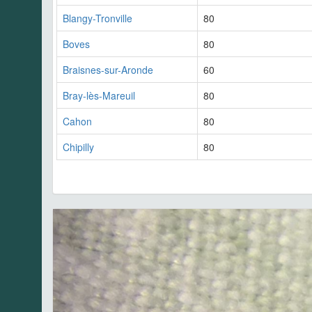
Blangy-Tronville
80
Boves
80
Braisnes-sur-Aronde
60
Bray-lès-Mareuil
80
Cahon
80
Chipilly
80