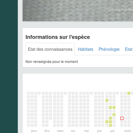
Ypsolopha de
Informations sur l'espèce
Etat des connaissances
Habitats
Phénologie
Etat
Non renseignée pour le moment
janv.
févr.
mars
avr.
mai
juin
juil.
août