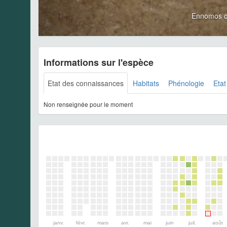
Ennomos q
Informations sur l'espèce
Etat des connaissances
Habitats
Phénologie
Etat
Non renseignée pour le moment
janv.
févr.
mars
avr.
mai
juin
juil.
août