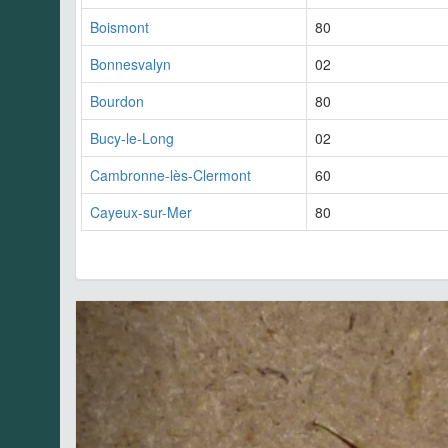
Boismont
80
Bonnesvalyn
02
Bourdon
80
Bucy-le-Long
02
Cambronne-lès-Clermont
60
Cayeux-sur-Mer
80