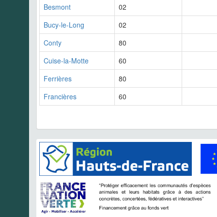
Besmont
02
Bucy-le-Long
02
Conty
80
Cuise-la-Motte
60
Ferrières
80
Francières
60