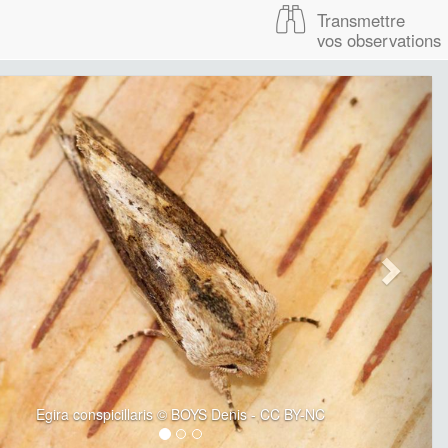
Transmettre
vos observations
Egira conspicillaris © BOYS Denis - CC BY-NC