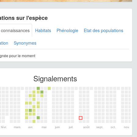
tions sur l'espèce
s connaissances
Habitats
Phénologie
Etat des populations
ation
Synonymes
gnée pour le moment
Signalements
févr.
mars
avr.
mai
juin
juil.
août
sept.
oct.
nov.