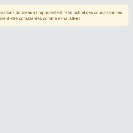
rmations données ici représentent l'état actuel des connaissances
uvent être considérées comme exhaustives.