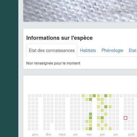
Agrotera nem
Informations sur l'espèce
Etat des connaissances
Habitats
Phénologie
Etat
Non renseignée pour le moment
janv.
févr.
mars
avr.
mai
juin
juil.
août