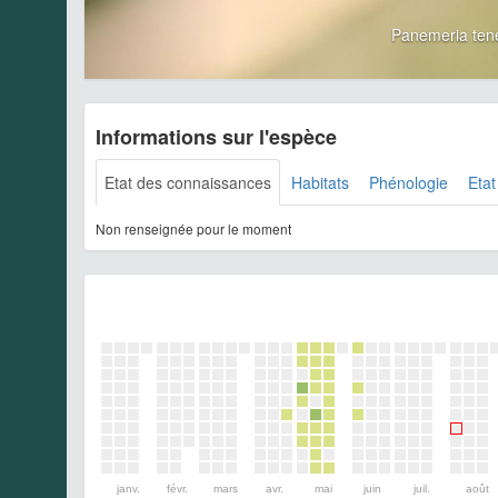
Panemeria ten
Informations sur l'espèce
Etat des connaissances
Habitats
Phénologie
Etat
Non renseignée pour le moment
janv.
févr.
mars
avr.
mai
juin
juil.
août