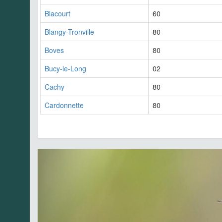
Blacourt
60
Blangy-Tronville
80
Boves
80
Bucy-le-Long
02
Cachy
80
Cardonnette
80