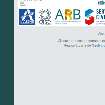
Accu
Clicnat : La base de données nat
Réalisé à partir de
GeoNatur