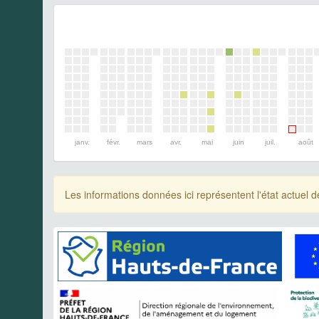
janv.
févr.
mars
avr.
mai
juin
juil.
août
Les informations données ici représentent l'état actue