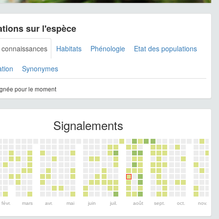
tions sur l'espèce
s connaissances
Habitats
Phénologie
Etat des populations
ation
Synonymes
gnée pour le moment
Signalements
févr.
mars
avr.
mai
juin
juil.
août
sept.
oct.
nov.