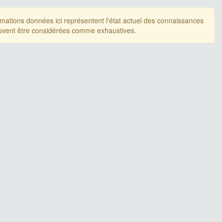
rmations données ici représentent l'état actuel des connaissances
uvent être considérées comme exhaustives.