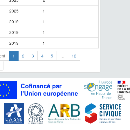
2025
2
2025
1
2019
1
2019
1
2019
1
ent
1
2
3
4
5
…
12