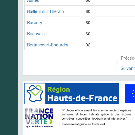
Auneuil
60
Bailleul-sur-Thérain
60
Barbery
60
Beauvais
60
Bertaucourt-Epourdon
02
Précéd
Suivant