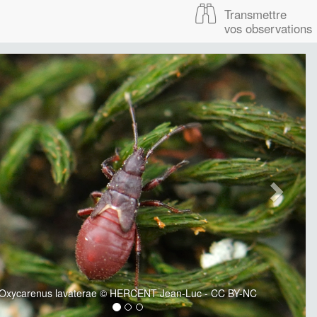
Transmettre
vos observations
Oxycarenus lavaterae © HERCENT Jean-Luc - CC BY-NC