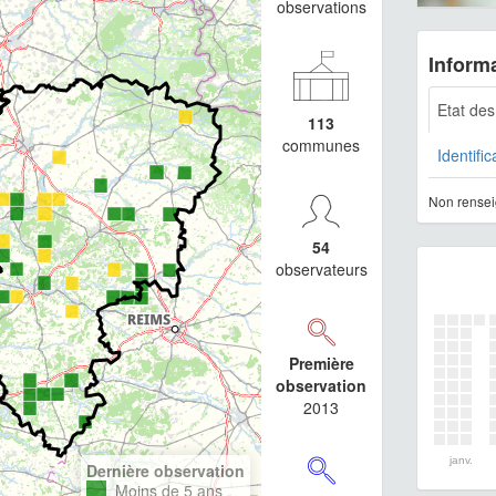
observations
Informa
Etat de
113
communes
Identific
Non rensei
54
observateurs
Première
observation
2013
janv.
Dernière observation
Moins de 5 ans