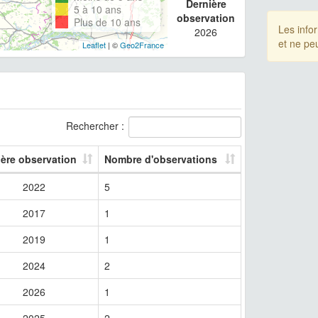
Dernière
5 à 10 ans
observation
Plus de 10 ans
Les info
2026
et ne pe
Leaflet
| ©
Geo2France
Rechercher :
ière observation
Nombre d'observations
2022
5
2017
1
2019
1
2024
2
2026
1