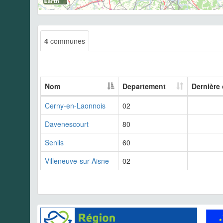
4
communes
Nom
Departement
Dernière
Cerny-en-Laonnois
02
Davenescourt
80
Senlis
60
Villeneuve-sur-Aisne
02