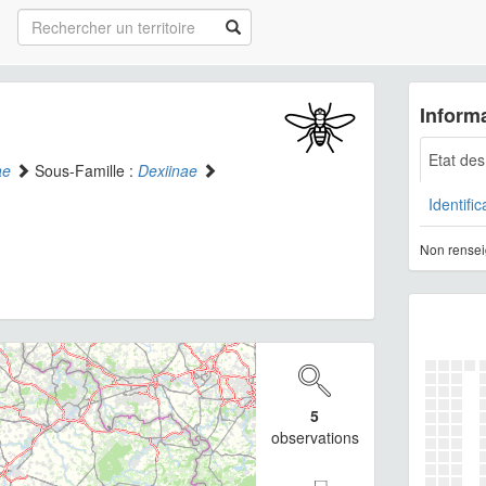
Informa
Etat de
ae
Sous-Famille :
Dexiinae
Identific
Non rensei
5
observations