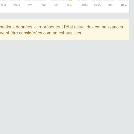
févr.
mars
avr.
mai
juin
juil.
août
sept.
oct.
nov.
rmations données ici représentent l'état actuel des connaissances
uvent être considérées comme exhaustives.