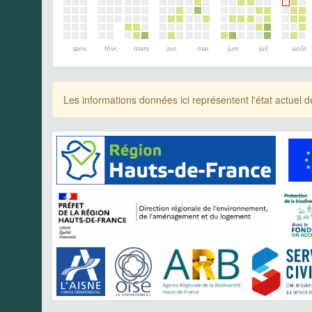
janv.
févr.
mars
avr.
mai
juin
juil.
août
Les informations données ici représentent l'état actue