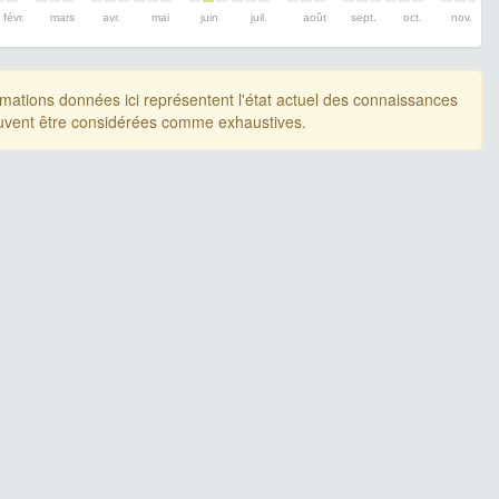
févr.
mars
avr.
mai
juin
juil.
août
sept.
oct.
nov.
rmations données ici représentent l'état actuel des connaissances
uvent être considérées comme exhaustives.