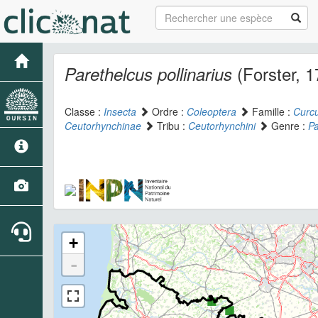
(Forster, 1
Parethelcus pollinarius
Classe :
Insecta
Ordre :
Coleoptera
Famille :
Curcu
Ceutorhynchinae
Tribu :
Ceutorhynchini
Genre :
Pa
+
-