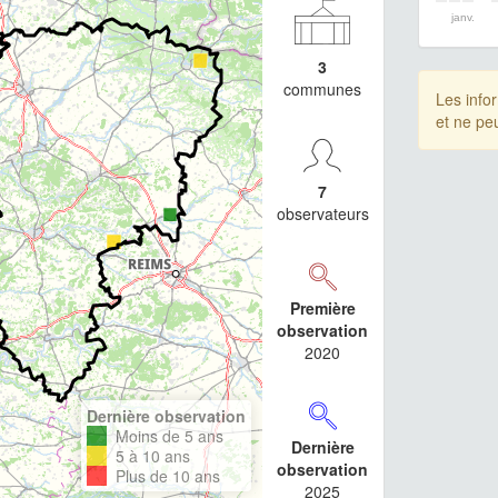
janv.
3
communes
Les info
et ne pe
7
observateurs
Première
observation
2020
Dernière observation
Moins de 5 ans
Dernière
5 à 10 ans
observation
Plus de 10 ans
2025