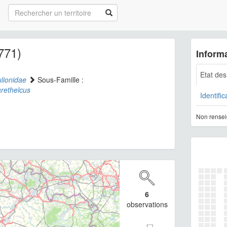
771)
Informa
Etat de
lionidae
Sous-Famille :
rethelcus
Identific
Non rensei
6
observations