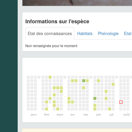
Informations sur l'espèce
Etat des connaissances
Habitats
Phénologie
Etat
Non renseignée pour le moment
janv.
févr.
mars
avr.
mai
juin
juil.
août