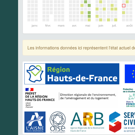
janv.
févr.
mars
avr.
mai
juin
juil.
août
Les informations données ici représentent l'état actue