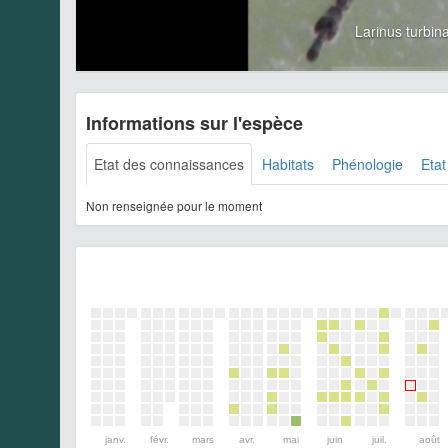
Larinus turbi
Informations sur l'espèce
Etat des connaissances
Habitats
Phénologie
Etat
Non renseignée pour le moment
janv.
févr.
mars
avr.
mai
juin
juil.
août