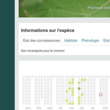
Phytoecia ict
Informations sur l'espèce
Etat des connaissances
Habitats
Phénologie
Etat
Non renseignée pour le moment
janv.
févr.
mars
avr.
mai
juin
juil.
août