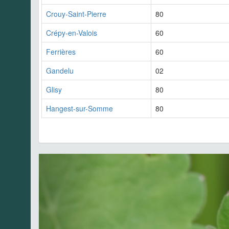
Crouy-Saint-Pierre
80
Crépy-en-Valois
60
Ferrières
60
Gandelu
02
Glisy
80
Hangest-sur-Somme
80