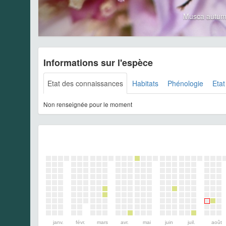
Musca autum
Informations sur l'espèce
Etat des connaissances
Habitats
Phénologie
Etat
Non renseignée pour le moment
janv.
févr.
mars
avr.
mai
juin
juil.
août