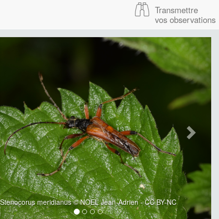
Transmettre
vos observations
Stenocorus meridianus © NOEL Jean-Adrien - CC BY-NC