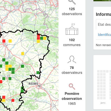
125
Informa
observations
Etat de
Identific
102
communes
Non rensei
78
observateurs
Première
observation
1965
janv.