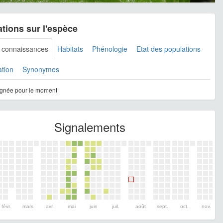
tions sur l'espèce
s connaissances
Habitats
Phénologie
Etat des populations
ation
Synonymes
gnée pour le moment
Signalements
févr.
mars
avr.
mai
juin
juil.
août
sept.
oct.
nov.