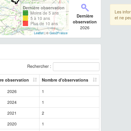
Dernière observation
Les info
Moins de 5 ans
Dernière
et ne pe
5 à 10 ans
observation
Plus de 10 ans
2026
Leaflet
| ©
Geo2France
Rechercher :
re observation
Nombre d'observations
2026
1
2024
1
2021
2
2020
1