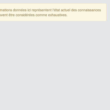
rmations données ici représentent l'état actuel des connaissances
uvent être considérées comme exhaustives.