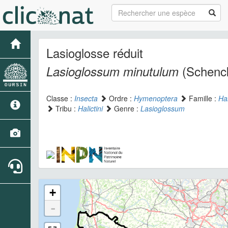
Lasioglosse réduit
(Schenck
Lasioglossum minutulum
Classe :
Insecta
Ordre :
Hymenoptera
Famille :
Hal
Tribu :
Halictini
Genre :
Lasioglossum
+
-