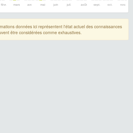
févr.
mars
avr.
mai
juin
juil.
août
sept.
oct.
nov.
rmations données ici représentent l'état actuel des connaissances
uvent être considérées comme exhaustives.