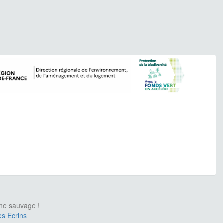
une sauvage !
es Ecrins