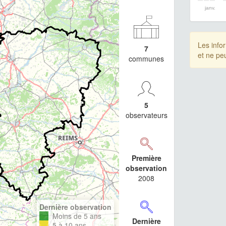
janv.
Les info
7
et ne pe
communes
5
observateurs
Première
observation
2008
Dernière observation
Moins de 5 ans
Dernière
5 à 10 ans