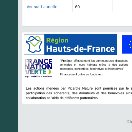
Ver-sur-Launette
60
Cli