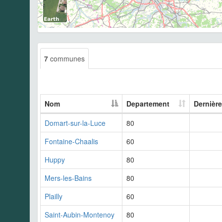
7
communes
Nom
Departement
Dernièr
Domart-sur-la-Luce
80
Fontaine-Chaalis
60
Huppy
80
Mers-les-Bains
80
Plailly
60
Saint-Aubin-Montenoy
80