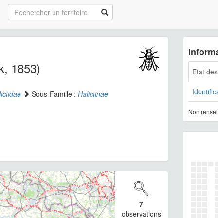
Informa
, 1853)
Etat de
Identific
ictidae
Sous-Famille :
Halictinae
Non rensei
7
observations