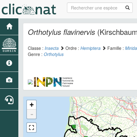
(Kirschbaum
Orthotylus flavinervis
Classe :
Insecta
Ordre :
Hemiptera
Famille :
Mirid
Genre :
Orthotylus
+
-