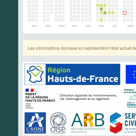
janv.
févr.
mars
avr.
mai
juin
juil.
août
Les informations données ici représentent l'état actue