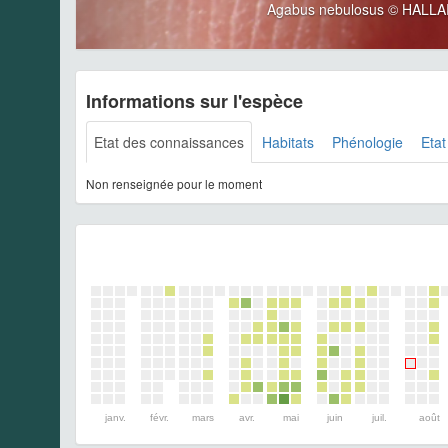
Agabus nebulosus © HALLAR
Informations sur l'espèce
Etat des connaissances
Habitats
Phénologie
Etat
Non renseignée pour le moment
janv.
févr.
mars
avr.
mai
juin
juil.
août