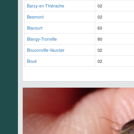
Barzy-en-Thiérache
02
Besmont
02
Blacourt
60
Blangy-Tronville
80
Bouconville-Vauclair
02
Boué
02