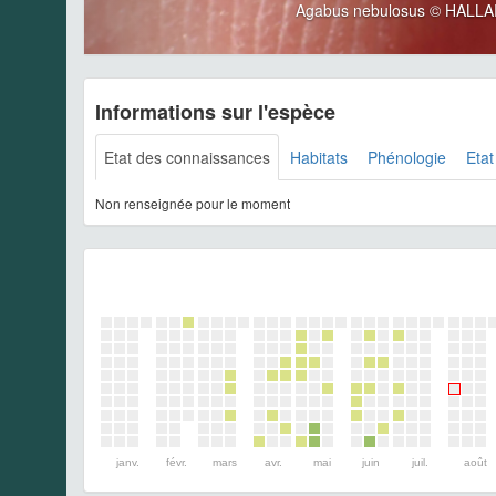
Agabus nebulosus © HALLAR
Informations sur l'espèce
Etat des connaissances
Habitats
Phénologie
Etat
Non renseignée pour le moment
janv.
févr.
mars
avr.
mai
juin
juil.
août