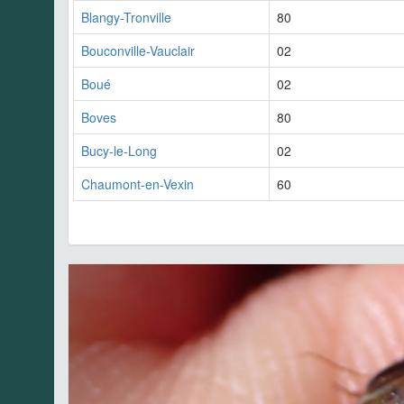
Blangy-Tronville
80
Bouconville-Vauclair
02
Boué
02
Boves
80
Bucy-le-Long
02
Chaumont-en-Vexin
60