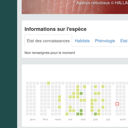
Agabus nebulosus © HALLAR
Informations sur l'espèce
Etat des connaissances
Habitats
Phénologie
Etat
Non renseignée pour le moment
janv.
févr.
mars
avr.
mai
juin
juil.
août