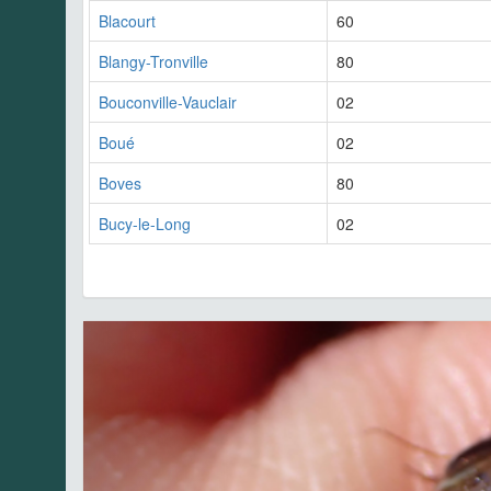
Blacourt
60
Blangy-Tronville
80
Bouconville-Vauclair
02
Boué
02
Boves
80
Bucy-le-Long
02