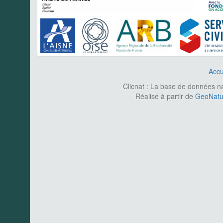
Accu
Clicnat : La base de données nat
Réalisé à partir de
GeoNatur