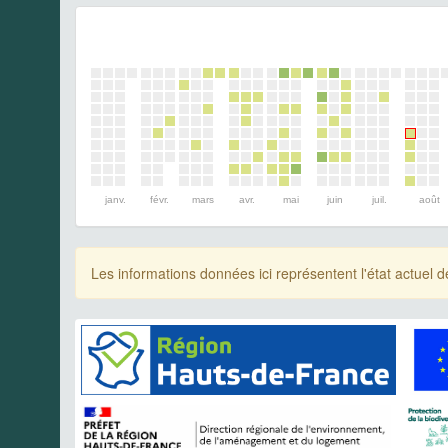
janv.
févr.
mars
avr.
mai
juin
juil.
août
Les informations données ici représentent l'état actue