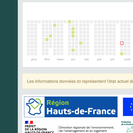
janv.
févr.
mars
avr.
mai
juin
juil.
août
Les informations données ici représentent l'état actue