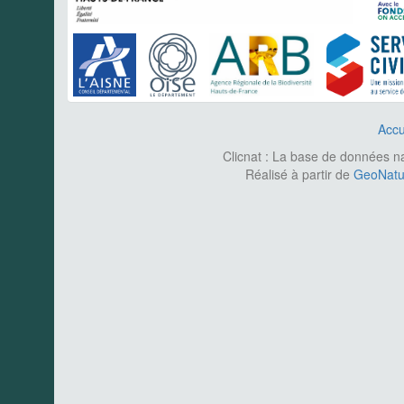
Accu
Clicnat : La base de données nat
Réalisé à partir de
GeoNatur