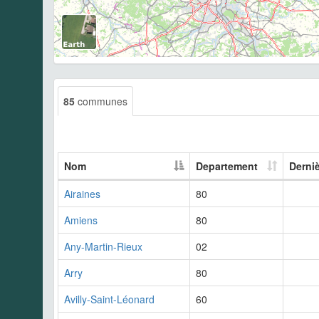
85
communes
Nom
Departement
Derni
Airaines
80
Amiens
80
Any-Martin-Rieux
02
Arry
80
Avilly-Saint-Léonard
60