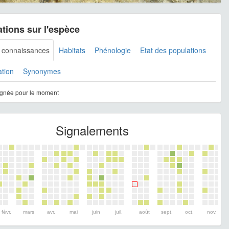
tions sur l'espèce
s connaissances
Habitats
Phénologie
Etat des populations
ation
Synonymes
gnée pour le moment
Signalements
févr.
mars
avr.
mai
juin
juil.
août
sept.
oct.
nov.