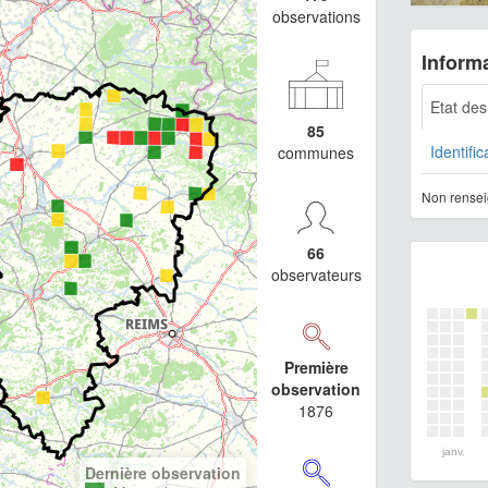
observations
Informa
Etat de
85
Identific
communes
Non rensei
66
observateurs
Première
observation
1876
janv.
Dernière observation