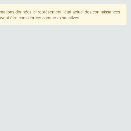
rmations données ici représentent l'état actuel des connaissances
uvent être considérées comme exhaustives.