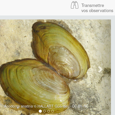
Transmettre
vos observations
Anodonta anatina © HALLART Guénael - CC BY-NC