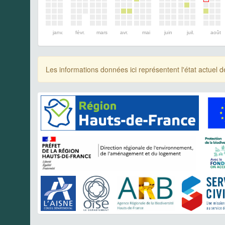
janv.
févr.
mars
avr.
mai
juin
juil.
août
Les informations données ici représentent l'état actue