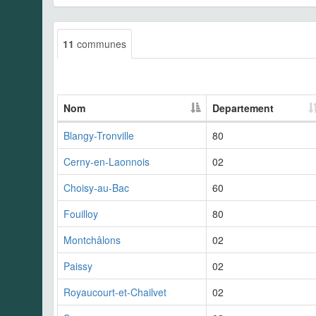
11
communes
Nom
Departement
Blangy-Tronville
80
Cerny-en-Laonnois
02
Choisy-au-Bac
60
Fouilloy
80
Montchâlons
02
Paissy
02
Royaucourt-et-Chailvet
02