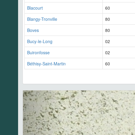
Blacourt
60
Blangy-Tronville
80
Boves
80
Bucy-le-Long
02
Buironfosse
02
Béthisy-Saint-Martin
60