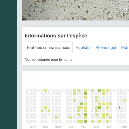
Diaperi
Informations sur l'espèce
Etat des connaissances
Habitats
Phénologie
Etat
Non renseignée pour le moment
janv.
févr.
mars
avr.
mai
juin
juil.
août