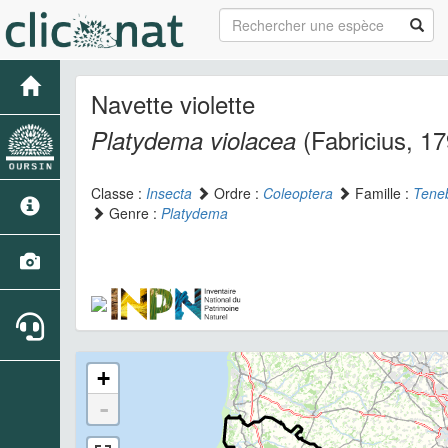
Navette violette
(Fabricius, 17
Platydema violacea
Classe :
Insecta
Ordre :
Coleoptera
Famille :
Teneb
Genre :
Platydema
+
-